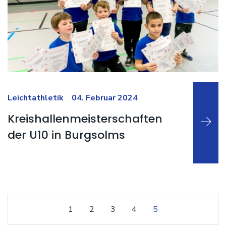
Weiterlesen …
Leichtathletik
04. Februar 2024
Kreishallenmeisterschaften
der U10 in Burgsolms
1
2
3
4
5