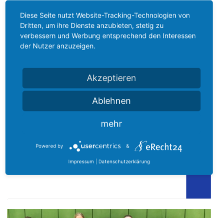
Diese Seite nutzt Website-Tracking-Technologien von
Dritten, um ihre Dienste anzubieten, stetig zu
verbessern und Werbung entsprechend den Interessen
der Nutzer anzuzeigen.
Akzeptieren
Ablehnen
mehr
Weiterlesen …
Leichtathletik
20. Februar 2024
Powered by
&
Erfolgreiche Para-
Impressum
|
Datenschutzerklärung
Hessenmeisterschaften