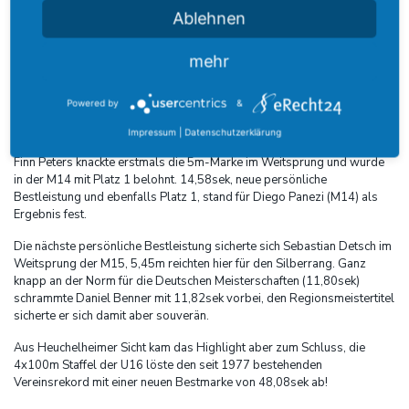
Ablehnen
Auch in den Laufdisziplinen zahlte sich das Training für die
Heuchelheimer Leichtathleten aus. Katharina Höflich und Till Radeck
mehr
verbesserten ihre bis dato vorgelegten Zeiten über 100m, Leonie
Keller konnte in der U20 über 100m Hürden ihre Bestzeit verbessern.
Powered by
&
Auch die jüngeren Athleten der U16 zeigten einmal mehr ihre gute
Form.
Impressum
|
Datenschutzerklärung
Finn Peters knackte erstmals die 5m-Marke im Weitsprung und wurde
in der M14 mit Platz 1 belohnt. 14,58sek, neue persönliche
Bestleistung und ebenfalls Platz 1, stand für Diego Panezi (M14) als
Ergebnis fest.
Die nächste persönliche Bestleistung sicherte sich Sebastian Detsch im
Weitsprung der M15, 5,45m reichten hier für den Silberrang. Ganz
knapp an der Norm für die Deutschen Meisterschaften (11,80sek)
schrammte Daniel Benner mit 11,82sek vorbei, den Regionsmeistertitel
sicherte er sich damit aber souverän.
Aus Heuchelheimer Sicht kam das Highlight aber zum Schluss, die
4x100m Staffel der U16 löste den seit 1977 bestehenden
Vereinsrekord mit einer neuen Bestmarke von 48,08sek ab!