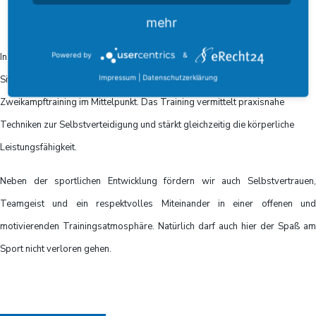
Beschreibung:
mehr
Powered by
&
In unserem Ju-Jutsu Training stehen Selbstverteidigungs- und
Impressum
|
Datenschutzerklärung
Situationstraining, Kondition, Koordination und Fitness sowie gezieltes
Zweikampftraining im Mittelpunkt. Das Training vermittelt praxisnahe
Techniken zur Selbstverteidigung und stärkt gleichzeitig die körperliche
Leistungsfähigkeit.
Neben der sportlichen Entwicklung fördern wir auch Selbstvertrauen,
Teamgeist und ein respektvolles Miteinander in einer offenen und
motivierenden Trainingsatmosphäre. Natürlich darf auch hier der Spaß am
Sport nicht verloren gehen.