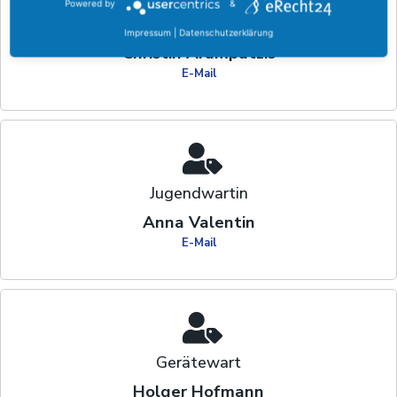
Powered by
&
Pressewartin
Impressum
|
Datenschutzerklärung
Christin Arampatzis
E-Mail
Jugendwartin
Anna Valentin
E-Mail
Gerätewart
Holger Hofmann