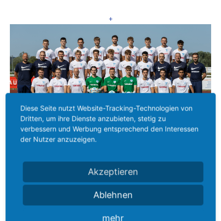
+
Diese Seite nutzt Website-Tracking-Technologien von
Dritten, um ihre Dienste anzubieten, stetig zu
verbessern und Werbung entsprechend den Interessen
der Nutzer anzuzeigen.
Hintere Reihe von links nach rechts
Nils Schmidt, Laurin De Bona, Kevin Kießwetter, Lorenz Krah, Leon
Alpsoy, Constantin Mann, Vincent Berledt, Moritz Riedel, Fabio
Sanson
Akzeptieren
Mittlere Reihe von links nach rechts
Ablehnen
Trainer Daniel Marx, Co-Trainer Markus Medebach, Co-Trainer
Nicolas Anker, Sebastian Umsonst, Luca Krieger, Mats Schlevoigt,
Joris Erhard, Rubar Koc, Betreuer Jochen Krieger, Abteilungsleiter
Thorsten Balser, TW-Trainer Lucas Schmitz
mehr