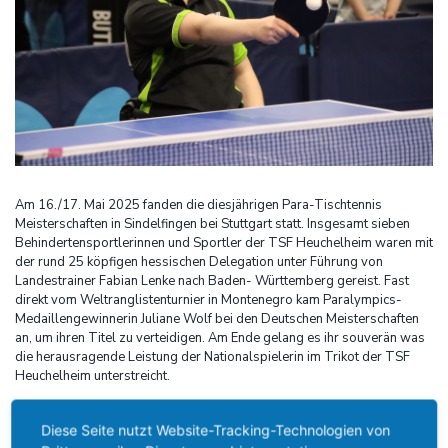
Am 16./17. Mai 2025 fanden die diesjährigen Para-Tischtennis
Meisterschaften in Sindelfingen bei Stuttgart statt. Insgesamt sieben
Behindertensportlerinnen und Sportler der TSF Heuchelheim waren mit
der rund 25 köpfigen hessischen Delegation unter Führung von
Landestrainer Fabian Lenke nach Baden- Württemberg gereist. Fast
direkt vom Weltranglistenturnier in Montenegro kam Paralympics-
Medaillengewinnerin Juliane Wolf bei den Deutschen Meisterschaften
an, um ihren Titel zu verteidigen. Am Ende gelang es ihr souverän was
die herausragende Leistung der Nationalspielerin im Trikot der TSF
Heuchelheim unterstreicht.
Weiterer TSF-Spieler von internationalem Rang ist sicherlich Jochen
Diese Seite nutzt Website-Tracking-Technologien von
Wollmert, ehemaliger mehrfacher Paralympics-Sieger. Er startete im