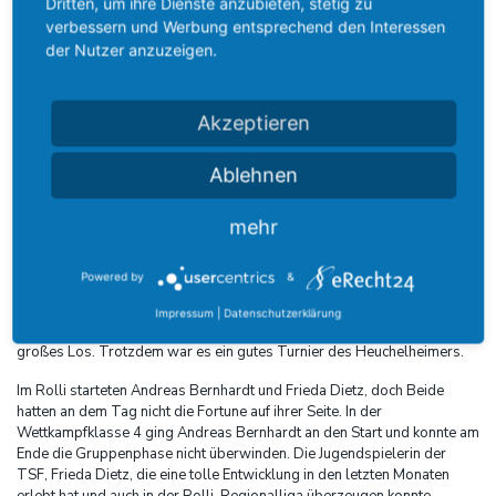
Einzel und Doppel und schaffte mit jeweils zwei Silbermedaillen ein
Dritten, um ihre Dienste anzubieten, stetig zu
ebenso besonderes Ergebnis, schließlich ist Jochen Wollmert
verbessern und Werbung entsprechend den Interessen
mittlerweile 60 Jahre alt.
der Nutzer anzuzeigen.
Auch Spieler mit Paralympics Erfahrung ist Sayed Amir Hossein
Hosseini Pour, der in Paris für das Flüchtlingsteam an den Start ging,
Akzeptieren
und bei den Deutschen Meisterschaften startete. Der gebürtige Iraner
konnte im Einzel überzeugen und mit dem 3. Platz aufs Podest kommen.
Im Doppel an der Seite des TSF Spielers Ryo Yoshimura hatten Beide
Ablehnen
nicht das Glück auf ihrer Seite und schieden früh aus. Auch im Einzel
konnte es der kleinwüchsige Spieler mit japanischen Wurzeln nicht in
mehr
die Medaillenränge schaffen. Nach der Gruppenphase traf er auf den
späteren Silbermedaillengewinner und schied früh aus.
Powered by
&
TSF Urgestein Thomas Richel startete in der Wettkampfklasse 6 und
konnte die Gruppenphase als 2. beenden. In der K.O.-Phase hatte auch
Impressum
|
Datenschutzerklärung
er mit dem späteren Gewinner und Hessen Benedikt Müller ein zu
großes Los. Trotzdem war es ein gutes Turnier des Heuchelheimers.
Im Rolli starteten Andreas Bernhardt und Frieda Dietz, doch Beide
hatten an dem Tag nicht die Fortune auf ihrer Seite. In der
Wettkampfklasse 4 ging Andreas Bernhardt an den Start und konnte am
Ende die Gruppenphase nicht überwinden. Die Jugendspielerin der
TSF, Frieda Dietz, die eine tolle Entwicklung in den letzten Monaten