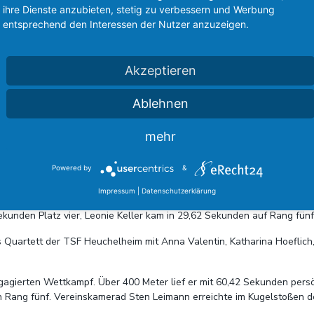
ihre Dienste anzubieten, stetig zu verbessern und Werbung
entsprechend den Interessen der Nutzer anzuzeigen.
Akzeptieren
Ablehnen
urger Georg-Gassmann-Stadion präsentierten sich die Athletinnen und
sowie persönliche Bestleistungen erzielen.
mehr
rinnen der TSF. Kim Brückel sicherte sich im Speerwurf der Frauen mit
mit persönlicher Bestleistung von 29,27 Metern Rang drei in derselbe
Powered by
&
Impressum
|
Datenschutzerklärung
gen. Über 200 Meter der Frauen lief Linda Eßer in 27,60 Sekunden auf
ekunden Platz vier, Leonie Keller kam in 29,62 Sekunden auf Rang fünf
s Quartett der TSF Heuchelheim mit Anna Valentin, Katharina Hoeflich
agierten Wettkampf. Über 400 Meter lief er mit 60,42 Sekunden persön
rn Rang fünf. Vereinskamerad Sten Leimann erreichte im Kugelstoßen d