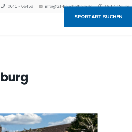
0641 - 66458
info@tsf-heuchelheim.de
Di 17-19 Uhr
SPORTART SUCHEN
rburg