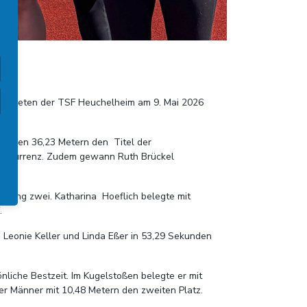
 Athleten der TSF Heuchelheim am 9. Mai 2026
 starken 36,23 Metern den Titel der
n Konkurrenz. Zudem gewann Ruth Brückel
 Rang zwei. Katharina Hoeflich belegte mit
.
, Leonie Keller und Linda Eßer in 53,29 Sekunden
liche Bestzeit. Im Kugelstoßen belegte er mit
er Männer mit 10,48 Metern den zweiten Platz.