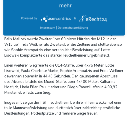
Dorothea Koleber, Rhianna Benner, Leonie Kathrin Kuhn und Ida
mehr
Lisowski den zweiten Platz. Ida Lisowski und Rhianna Benner zeigten
zudem starke Leistungen über 80 Meter Hürden der W15 und
verbesserten beide ihre persönlichen Bestmarken. Rebekka Klein
Powered by
&
sammelte über 80 Meter Hürden der W14 erste Wettkampferfahrung.
Impressum
|
Datenschutzerklärung
Auch die jüngeren Athletinnen und Athleten der TSF waren erfolgreich.
Felix Mallock wurde Zweiter über 60 Meter Hürden der M12. In der
W13 lief Frida Welkner als Zweite über die Ziellinie und stellte ebenso
wie Sophie Arampatzis eine persönliche Bestleistung auf. Lotte
Lisowski komplettierte das starke Heuchelheimer Ergebnisfeld.
Einen weiteren Sieg feierte die U14-Staffel über 4x75 Meter. Lotte
Lisowski, Paula Charlotte Martin, Sophie Arampatzis und Frida Welkner
gewannen souverän in 44,43 Sekunden. Den gelungenen Abschluss
des Abends bildete die Mixed-Staffel über 4x400 Meter: Katharina
Hoeflich, Linda Eßer, Paul Hecker und Diego Panezi liefen in 4:00,92
Minuten ebenfalls zum Sieg.
Insgesamt zeigte die TSF Heuchelheim bei ihrem Heimwettkampf eine
tolle Mannschaftsleistung und durfte sich über zahlreiche persönliche
Bestleistungen, Podestplätze und mehrere Siege freuen.