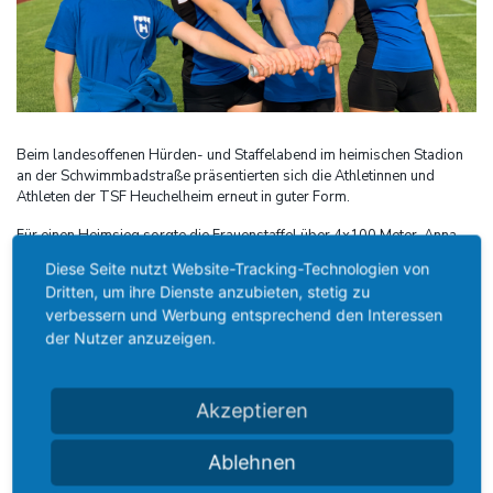
Beim landesoffenen Hürden- und Staffelabend im heimischen Stadion
an der Schwimmbadstraße präsentierten sich die Athletinnen und
Athleten der TSF Heuchelheim erneut in guter Form.
Für einen Heimsieg sorgte die Frauenstaffel über 4x100 Meter. Anna
Valentin, Katharina Hoeflich, Leonie Keller und Linda Eßer setzten sich in
Diese Seite nutzt Website-Tracking-Technologien von
53,60 Sekunden gegen die Konkurrenz durch.
Dritten, um ihre Dienste anzubieten, stetig zu
Im Einzel belegte Anna Valentin über 100 Meter Hürden der Frauen den
verbessern und Werbung entsprechend den Interessen
dritten Platz.
der Nutzer anzuzeigen.
In der Altersklasse M15 überzeugte Maximilian Stark mit Platz zwei
über 80 Meter Hürden und einer neuen persönlichen Bestleistung von
13,81 Sekunden. Lukas Lenz gewann die Konkurrenz der M14 über 80
Akzeptieren
Meter Hürden und stellte ebenfalls eine persönliche Bestleistung auf
(14,00).
Ablehnen
Bei den Mädchen der U16 erreichte die 4x100-Meter-Staffel mit